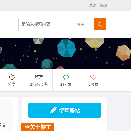
登录
注册
帖子
分享
27596浏览
28回复
2收藏
撰写新帖
家支
关于楼主