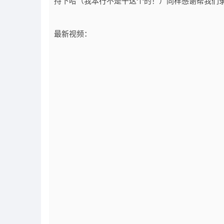
持下哈（我本行不是干这个的！）同样感谢帮我们录制
最新视频：