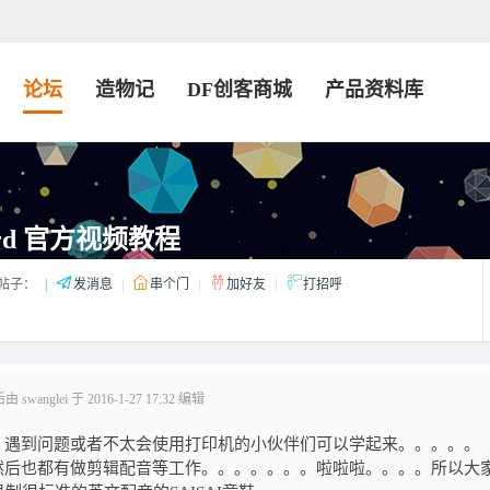
论坛
造物记
DF创客商城
产品资料库
ord 官方视频教程
帖子：
|
发消息
|
串个门
|
加好友
|
打招呼
swanglei 于 2016-1-27 17:32 编辑
~ 遇到问题或者不太会使用打印机的小伙伴们可以学起来。。。。。
。然后也都有做剪辑配音等工作。。。。。。。啦啦啦。。。。所以大