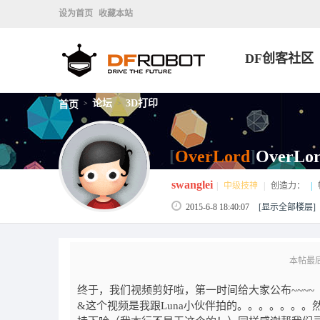
设为首页
收藏本站
DF创客社区
论坛
3D打印
首页
>
>
[
OverLord
]
OverL
swanglei
|
中级技神
|
创造力：
|
2015-6-8 18:40:07
[显示全部楼层]
本帖最后由 
终于，我们视频剪好啦，第一时间给大家公布~~~
&这个视频是我跟Luna小伙伴拍的。。。。。。