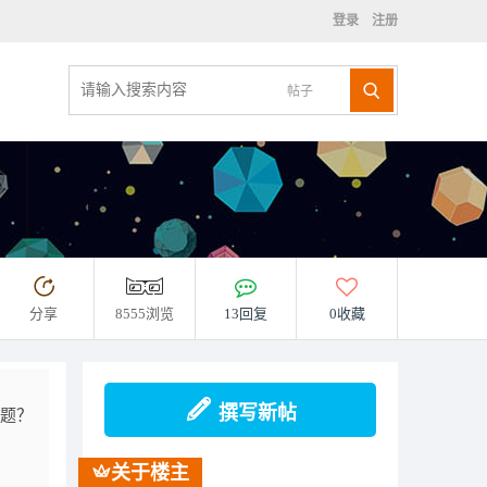
登录
注册
帖子
分享
8555浏览
13回复
0收藏
撰写新帖
问题？
关于楼主