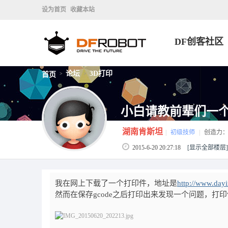
设为首页
收藏本站
DF创客社区
论坛
3D打印
首页
>
>
小白请教前辈们一
湖南肯斯坦
|
初级技师
|
创造力
2015-6-20 20:27:18
[显示全部楼层]
我在网上下载了一个打印件，地址是
http://www.dayi
然而在保存gcode之后打印出来发现一个问题，