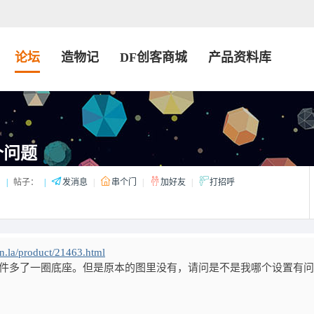
论坛
造物记
DF创客商城
产品资料库
个问题
：
|
帖子：
|
发消息
|
串个门
|
加好友
|
打招呼
n.la/product/21463.html
打印件多了一圈底座。但是原本的图里没有，请问是不是我哪个设置有