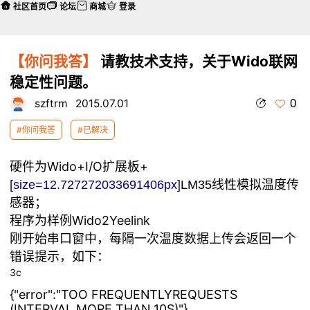
社区首页
论坛
商城
登录
【你问我答】
请教技术支持，关于Wido联网
稳定性问题。
0
szftrm
2015.07.01
#你问我答
#已解决
硬件为Wido+I/O扩展板+
[size=12.727272033691406px]
LM35线性模拟温度传
；
感器
程序为样例Wido2Yeelink
刚开始串口窗中，每隔一次温度数据上传会返回一个
错误提示，如下：
3c
{"error":"TOO FREQUENTLYREQUESTS
(INTERVAL MORE THAN 10S)"}