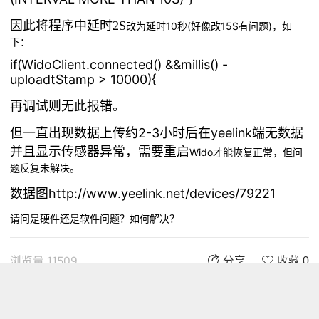
因此将程序中延时2S
10
(
15S
)，如
改为延时
秒
好像改
有问题
下：
if(WidoClient.connected() &&millis() -
uploadtStamp > 10000){
再调试则无此报错。
但一直出现数据上传约2-3小时后在yeelink端无数据
并且显示传感器异常，需要重启
Wido才能恢复正常，但问
题反复未解决。
数据图
http://www.yeelink.net/devices/79221
请问是硬件还是软件问题？如何解决？
浏览量 11509
分享
收藏 0
评论
评论