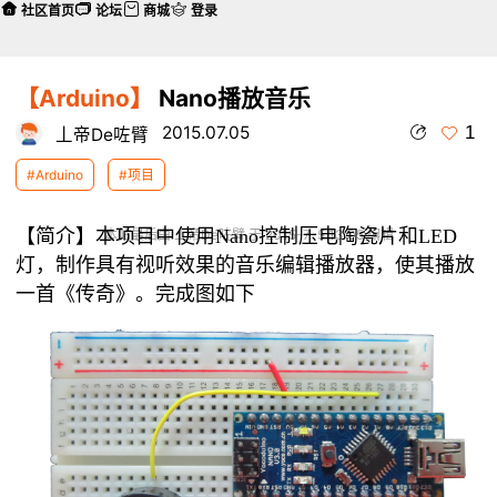
社区首页
论坛
商城
登录
【Arduino】
Nano播放音乐
1
2015.07.05
丄帝De咗臂
#Arduino
#项目
【简介】
本项目中使用Nano控制压电陶瓷片和LED
本帖最后由 丄帝De咗臂 于 2015-7-5 13:05 编辑
灯，制作具有视听效果的音乐编辑播放器，使其播放
一首《传奇》。完成图如下