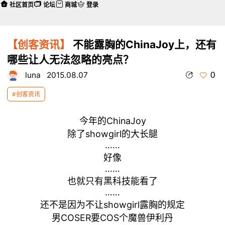
社区首页
论坛
商城
登录
【创客资讯】
不能露胸的ChinaJoy上，还有
哪些让人无法忽略的亮点？
0
luna
2015.08.07
#创客资讯
今年的ChinaJoy
除了showgirl的大长腿
……
好像
……
也就只有黑科技能看了
……
还不是因为不让showgirl露胸的规定
男COSER要COS个魔兽伊利丹