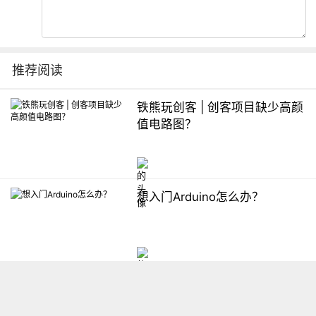
推荐阅读
铁熊玩创客 | 创客项目缺少高颜
值电路图？
想入门Arduino怎么办？
【掌控】mPython编程与教学
软件平台汇总