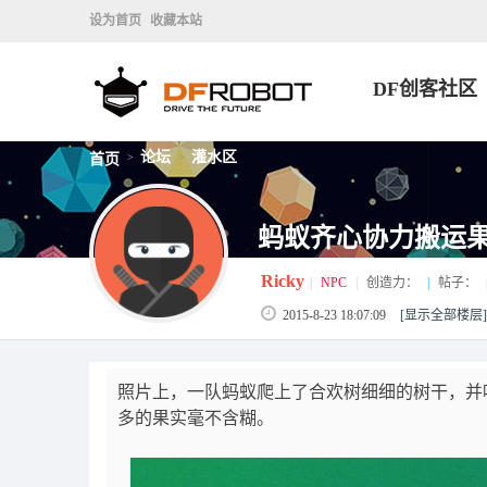
设为首页
收藏本站
DF创客社区
论坛
灌水区
首页
>
>
蚂蚁齐心协力搬运果
Ricky
|
NPC
|
创造力：
|
帖子：
2015-8-23 18:07:09
[显示全部楼层]
照片上，一队蚂蚁爬上了合欢树细细的树干，并
多的果实毫不含糊。