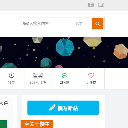
登录
注册
帖子
分享
29376浏览
2回复
0收藏
大得
撰写新帖
关于楼主