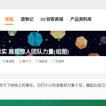
论坛
造物记
DF创客商城
产品资料库
实 展现惊人团队力量(组图)
|
发消息
|
串个门
|
加好友
|
打招呼
咬下了树枝上的果实。它们小小的身躯却力量十足，搬起比自己