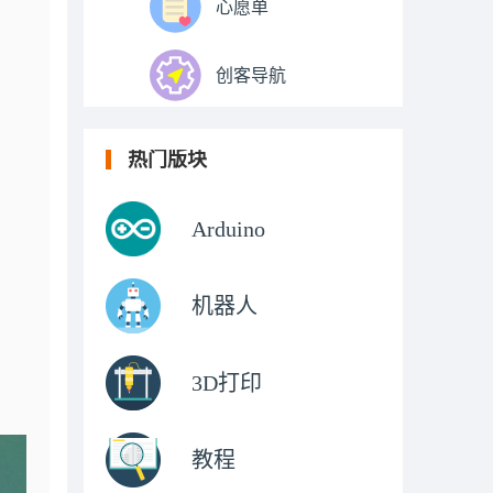
心愿单
创客导航
热门版块
Arduino
机器人
3D打印
教程