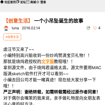
社区首页
论坛
商城
登录
【创意生活】
一个小吊坠诞生的故事
4
luna
2016.02.14
#创意生活
虐汪节又来了~~
小编特别高兴能收到一份炒鸡赞滴宝贝礼物！！
那就是烧炖君授权的
文字版
教程哦！！
拿到源文件，由于烧炖君逼格太高，源文件要用MAC
版滴sketch软件打开才可以看到~~
小编去回公司才能一睹真迹！现在给大家分享一下
哦！！
严正声明：谢绝转载，如需转载需经过原作者同意！
对于偶尔会嘴笨的我来说，亲手做礼物是向女朋友表
达心意的好方法。