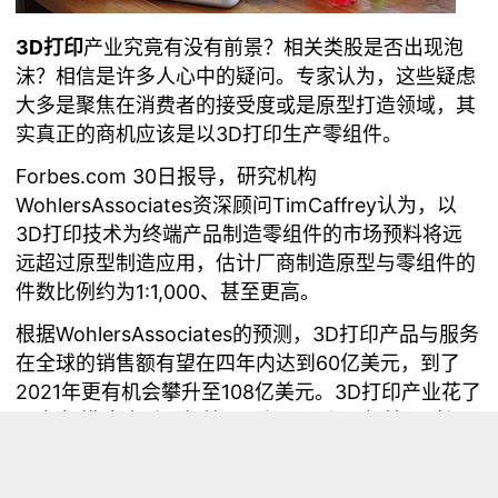
3D
打印
产业究竟有没有前景？相关类股是否出现泡
沫？相信是许多人心中的疑问。专家认为，这些疑虑
大多是聚焦在消费者的接受度或是原型打造领域，其
3D
实真正的商机应该是以
打印生产零组件。
Forbes.com 30
日报导，研究机构
WohlersAssociates
TimCaffrey
资深顾问
认为，以
3D
打印技术为终端产品制造零组件的市场预料将远
远超过原型制造应用，估计厂商制造原型与零组件的
1:1,000
件数比例约为
、甚至更高。
WohlersAssociates
3D
根据
的预测，
打印产品与服务
60
在全球的销售额有望在四年内达到
亿美元，到了
2021
108
3D
年更有机会攀升至
亿美元。
打印产业花了
20
10
10
年规模才达到
亿美元，但下一个
亿美元则仅
5
2015
耗时
年就达成；预料到了
年产业规模会再次倍
40
增至
亿美元。