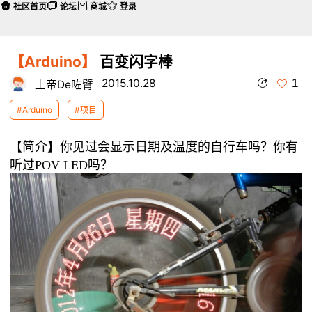
社区首页
论坛
商城
登录
【Arduino】
百变闪字棒
1
2015.10.28
丄帝De咗臂
#Arduino
#项目
【简介】
你见过会显示日期及温度的自行车吗？你有
听过POV LED吗？