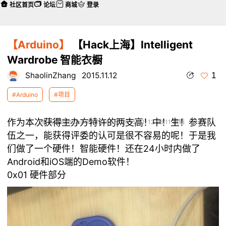
社区首页
论坛
商城
登录
【Arduino】
【Hack上海】Intelligent
Wardrobe 智能衣橱
1
ShaolinZhang
2015.11.12
#Arduino
#项目
作为本次获得主办方特许的两支高！中！生！参赛队
本帖最后由 ShaolinZhang 于 2015-11-12 23:11 编辑
伍之一，能获得评委的认可是很不容易的呢！于是我
们做了一个硬件！智能硬件！还在24小时内做了
Android和iOS端的Demo软件！
0x01 硬件部分