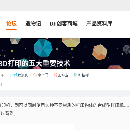
论坛
造物记
DF创客商城
产品资料库
3D打印的五大重要技术
子：
|
发消息
|
串个门
|
加好友
|
打招呼
]
打印
机，到可以同时使用10种不同材质的打印物体的合成型打印机…
可以看到。