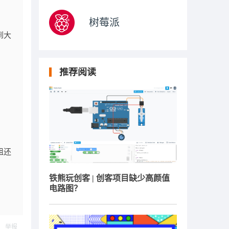
树莓派
到大
推荐阅读
组还
铁熊玩创客 | 创客项目缺少高颜值
电路图？
举报