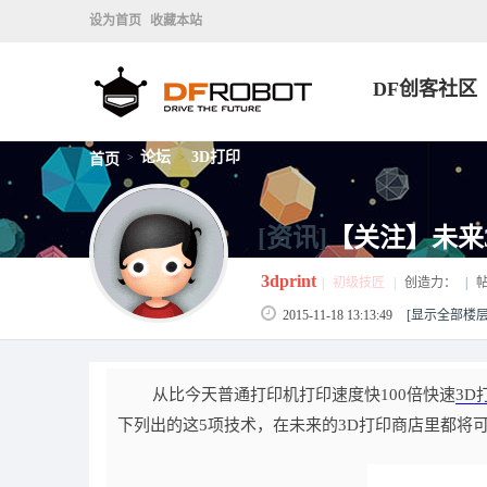
设为首页
收藏本站
DF创客社区
论坛
3D打印
首页
>
>
[资讯]
【关注】未来
3dprint
|
初级技匠
|
创造力：
|
帖
2015-11-18 13:13:49
[显示全部楼层
从比今天普通打印机打印速度快100倍快速
3D
下列出的这5项技术，在未来的3D打印商店里都将