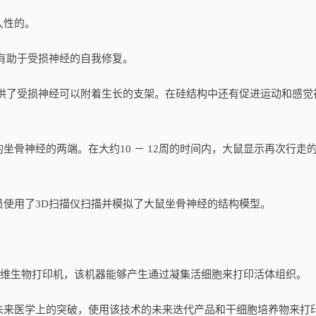
久性的。
有助于受损神经的自我修复。
了受损神经可以附着生长的支架。在硅结构中还有促进运动和感觉
神经的两端。在大约10 － 12周的时间内，大鼠显示再次行走
用了3D扫描仪扫描并模拟了大鼠坐骨神经的结构模型。
 一款三维生物打印机，该机器能够产生通过凝集活细胞来打印活体组织。
来医学上的突破，使用该技术的未来迭代产品和干细胞培养物来打