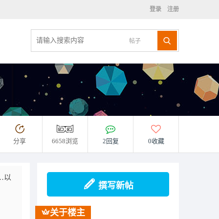
登录
注册
帖子
分享
6658浏览
2回复
0收藏
…以
撰写新帖
关于楼主