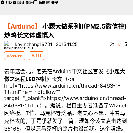
社区首页
论坛
商城
登录
【Arduino】
小题大做系列II(PM2.5微信控)
炒鸡长文体虚慎入
5
kevinzhang19701
2015.11.25
#Arduino
#项目
去年这会儿，老夫在Arduino中文社区首发《
小题大
做之远程LED控制
》长文（<a
href="https://www.arduino.cn/thread-8463-1-
1.html" rel="nofollow""
target="_blank">https://www.arduino.cn/thread-
8463-1-1.html）。据说，栏目主办者准备了WIZnet
网络板、T恤、马克杯等奖品。老夫心不黑，冲着马
克杯去的，于是乎就发了一篇。现如今该文点击达到
35165，但是连马克杯的照片也没给我。这个骗纸。