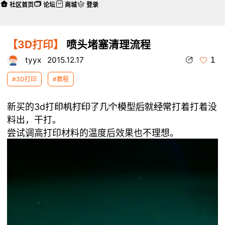
社区首页
论坛
商城
登录
【3D打印】
喷头堵塞清理流程
1
tyyx
2015.12.17
#3D打印
#教程
新买的3d打印机打印了几个模型后就经常打着打着没
本帖最后由 tyyx 于 2015-12-22 22:18 编辑
料出，干打。
尝试调高打印材料的温度后效果也不理想。