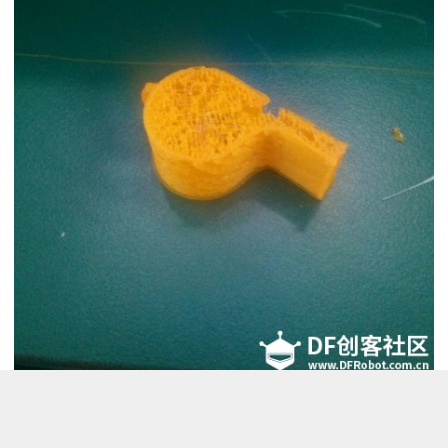
这个口哨底部还行，打到后来不出料。
Q群（323452686）的DF-Swanglei告诉我是喷头堵