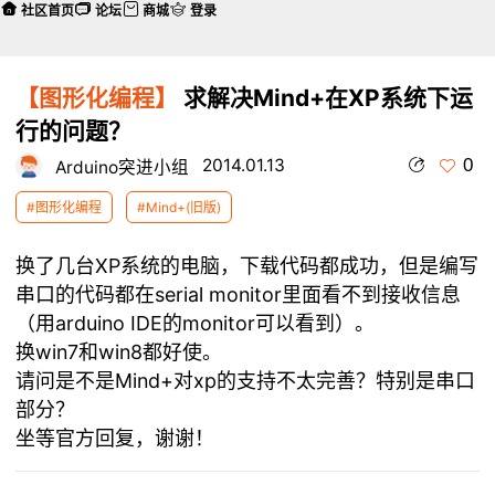
社区首页
论坛
商城
登录
【图形化编程】
求解决Mind+在XP系统下运
行的问题？
0
2014.01.13
Arduino突进小组
#图形化编程
#Mind+(旧版)
换了几台XP系统的电脑，下载代码都成功，但是编写
串口的代码都在serial monitor里面看不到接收信息
（用arduino IDE的monitor可以看到）。
换win7和win8都好使。
请问是不是Mind+对xp的支持不太完善？特别是串口
部分？
坐等官方回复，谢谢！