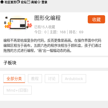
社区首页
论坛
商城
登录
图形化编程
收藏
已有15人收藏
今日：0 | 主题：168 | 排名：69
编程不再是枯燥复杂的代码，反而更像是画画。在操作界面中代码
编辑区相当于画布，五颜六色的程序块相当于颜料盒，孩子们通过
拖拽的方式进行编程，“画”出一幅幅动态的画。
子板块
全部分类
教程
讨论
Ardublock
Mind+(旧版)