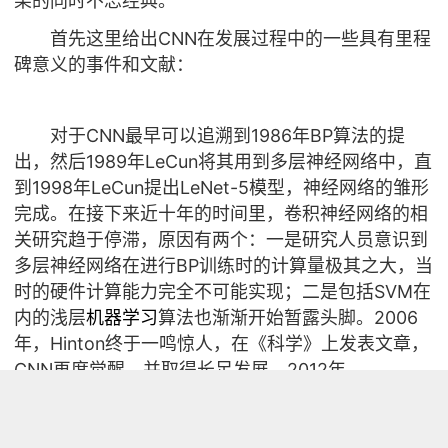
果的同时不忘经典。
首先这里给出CNN在发展过程中的一些具有里程
碑意义的事件和文献：
对于CNN最早可以追溯到1986年BP算法的提
出，然后1989年LeCun将其用到多层神经网络中，直
到1998年LeCun提出LeNet-5模型，神经网络的雏形
完成。在接下来近十年的时间里，卷积神经网络的相
关研究趋于停滞，原因有两个：一是研究人员意识到
多层神经网络在进行BP训练时的计算量极其之大，当
时的硬件计算能力完全不可能实现；二是包括SVM在
内的浅层
机器学习
算法也渐渐开始暂露头脚。2006
年，Hinton终于一鸣惊人，在《科学》上发表文章，
CNN再度觉醒，并取得长足发展。2012年，
ImageNet大赛上CNN夺冠，2014年，谷歌研发出20
层的VGG模型。同年，DeepFace、DeepID模型横空
出世，直接将LFW数据库上的人脸识别、人脸认证的