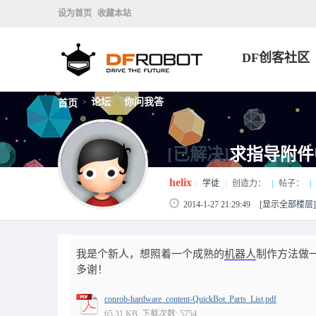
设为首页
收藏本站
DF创客社区
论坛
你问我答
首页
>
>
[已解决]
求指导附件
helix
|
学徒
|
创造力：
|
帖子：
|
2014-1-27 21:29:49
[显示全部楼层]
我是个新人，想照着一个成熟的
机器人
制作方法做
多谢！
conrob-hardware_content-QuickBot_Parts_List.pdf
65.31 KB, 下载次数: 5754