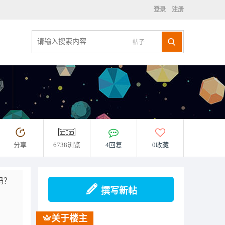
登录
注册
帖子
分享
6738浏览
4回复
0收藏
吗？
撰写新帖
关于楼主