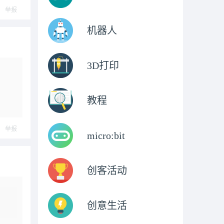
举报
机器人
3D打印
教程
举报
micro:bit
创客活动
创意生活