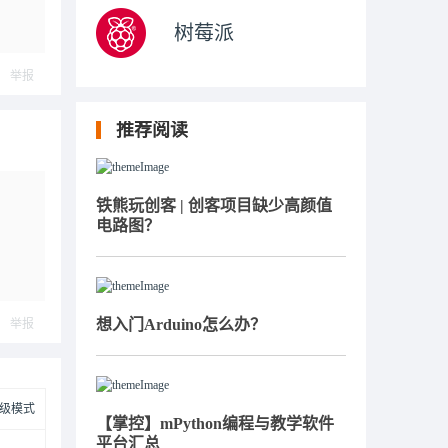
树莓派
举报
推荐阅读
铁熊玩创客 | 创客项目缺少高颜值
电路图？
想入门Arduino怎么办？
举报
级模式
【掌控】mPython编程与教学软件
平台汇总