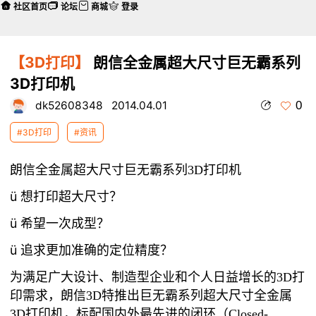
社区首页
论坛
商城
登录
【3D打印】
朗信全金属超大尺寸巨无霸系列
3D打印机
0
dk52608348
2014.04.01
#3D打印
#资讯
朗信全金属超大尺寸巨无霸系列
3D
打印机
ü 想打印超大尺寸？
ü 希望一次成型？
ü 追求更加准确的定位精度？
为满足广大设计、制造型企业和个人日益增长的
3D
打
朗信
特推出巨无霸系列超大尺寸全金属
印需求，
3D
3D
打印机，标配国内外最先进的闭环（
Closed-