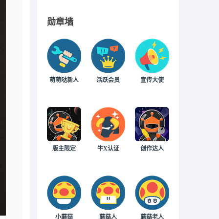
勋章墙
萌萌哒新人
活跃会员
宣传大使
版主限定
牛X认证
创作达人
小蘑菇
蘑菇人
蘑菇老人