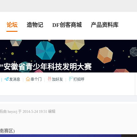
论坛
造物记
DF创客商城
产品资料库
 ”安徽省青少年科技发明大赛
|
发消息
|
串个门
|
加好友
|
打招呼
 hnyzcj 于 2014-5-24 19:51 编辑
南赛区)