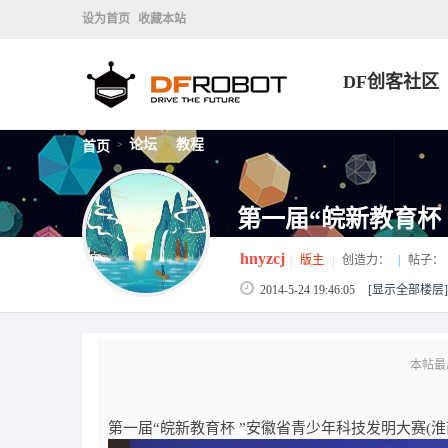
设为首页
收藏本站
DF创客社区
论坛
教程
首页
>
>
第一届“皖新教育杯
hnyzcj
|
版主
|
创造力：
|
帖子：
2014-5-24 19:46:05
[显示全部楼层]
本帖最后由
第一届“皖新教育杯 ”安徽省青少年科技发明大赛(淮