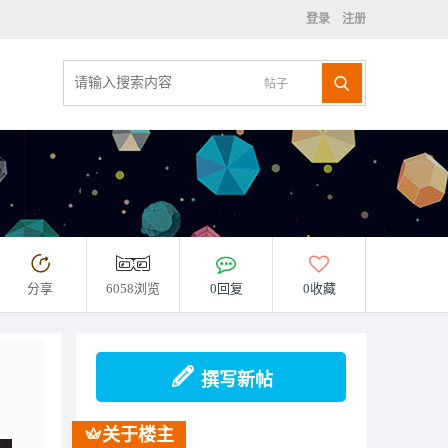
登录
注册
帖子
分享
6058浏览
0回复
0收藏
撰写新帖
关于楼主