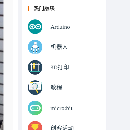
热门版块
Arduino
机器人
3D打印
教程
micro:bit
创客活动