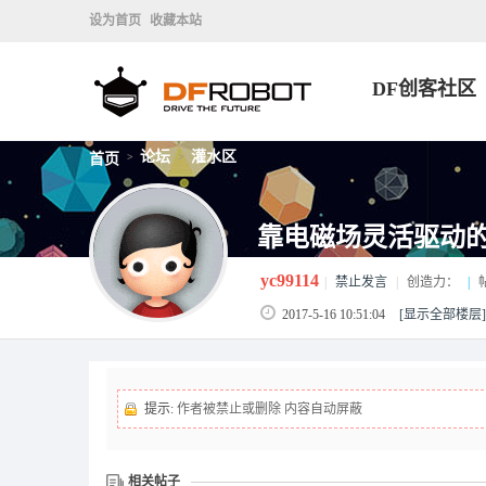
设为首页
收藏本站
DF创客社区
论坛
灌水区
首页
>
>
靠电磁场灵活驱动
yc99114
|
禁止发言
|
创造力：
|
2017-5-16 10:51:04
[显示全部楼层]
提示:
作者被禁止或删除 内容自动屏蔽
相关帖子