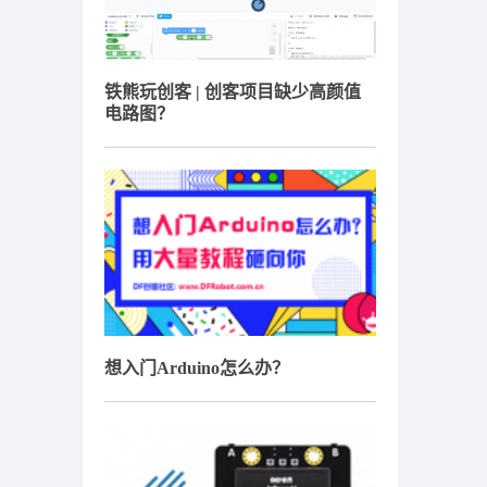
铁熊玩创客 | 创客项目缺少高颜值
电路图？
想入门Arduino怎么办？