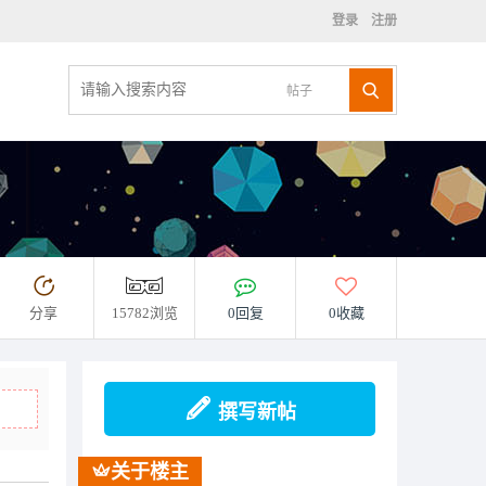
登录
注册
帖子
分享
15782浏览
0回复
0收藏
撰写新帖
关于楼主