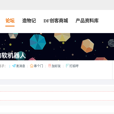
论坛
造物记
DF创客商城
产品资料库
的软机器人
帖子：
|
发消息
|
串个门
|
加好友
|
打招呼