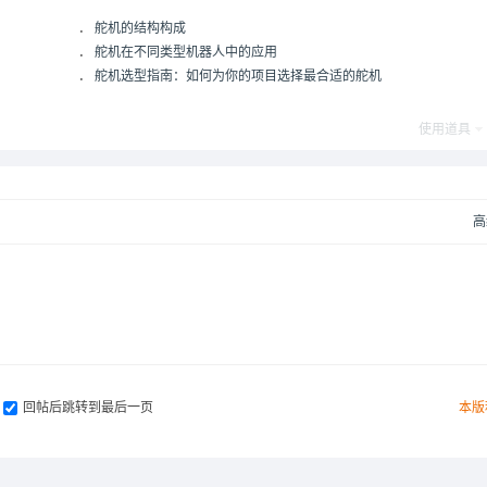
．
舵机的结构构成
．
舵机在不同类型机器人中的应用
．
舵机选型指南：如何为你的项目选择最合适的舵机
使用道具
高
回帖后跳转到最后一页
本版