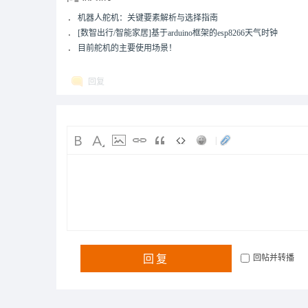
．
机器人舵机：关键要素解析与选择指南
．
[数智出行/智能家居]基于arduino框架的esp8266天气时钟
．
目前舵机的主要使用场景！
回复
|
回复
回帖并转播