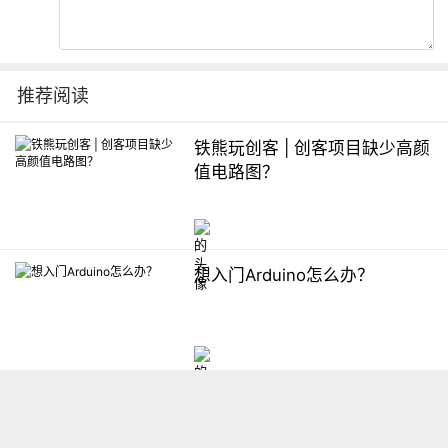
推荐阅读
铁熊玩创客 | 创客项目缺少高颜
值电路图？
想入门Arduino怎么办？
【掌控】mPython编程与教学
软件平台汇总