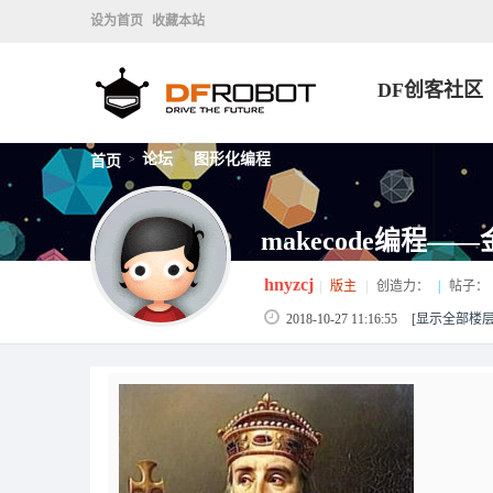
设为首页
收藏本站
DF创客社区
论坛
图形化编程
首页
>
>
makecode编程—
hnyzcj
|
版主
|
创造力：
|
帖子：
2018-10-27 11:16:55
[显示全部楼层