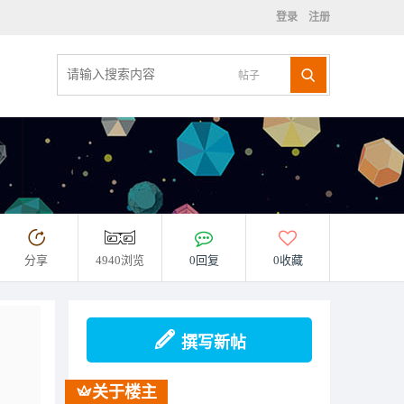
登录
注册
帖子
分享
4940浏览
0回复
0收藏
撰写新帖
关于楼主