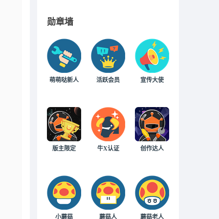
勋章墙
萌萌哒新人
活跃会员
宣传大使
版主限定
牛X认证
创作达人
小蘑菇
蘑菇人
蘑菇老人