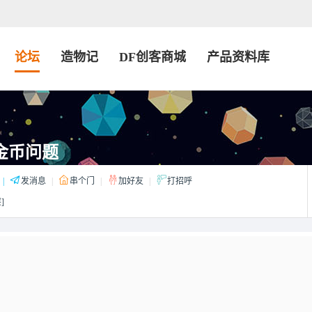
论坛
造物记
DF创客商城
产品资料库
—金币问题
|
发消息
|
串个门
|
加好友
|
打招呼
]