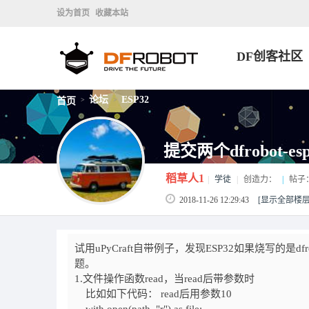
设为首页
收藏本站
DF创客社区
论坛
ESP32
首页
>
>
提交两个dfrobot-esp
稻草人1
|
学徒
|
创造力：
|
帖子
2018-11-26 12:29:43
[显示全部楼层
试用uPyCraft自带例子，发现ESP32如果烧写的是d
题。
1.文件操作函数read，当read后带参数时
比如如下代码： read后用参数10