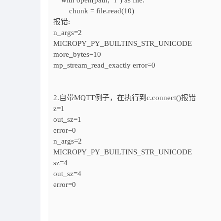
with open(path, "r") as file:
chunk = file.read(10)
报错:
n_args=2
MICROPY_PY_BUILTINS_STR_UNICODE
more_bytes=10
mp_stream_read_exactly error=0
2.自带MQTT例子，在执行到c.connect()报错
z=1
out_sz=1
error=0
n_args=2
MICROPY_PY_BUILTINS_STR_UNICODE
sz=4
out_sz=4
error=0