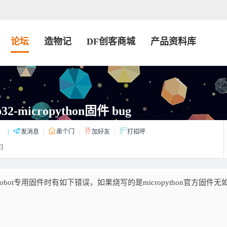
论坛
造物记
DF创客商城
产品资料库
32-micropython固件 bug
：
|
发消息
|
串个门
|
加好友
|
打招呼
]
frobot专用固件时有如下错误，如果烧写的是micropython官方固件无