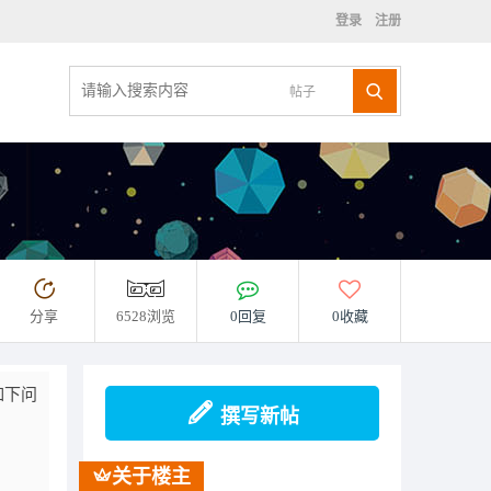
登录
注册
帖子
分享
6528浏览
0回复
0收藏
如下问
撰写新帖
关于楼主