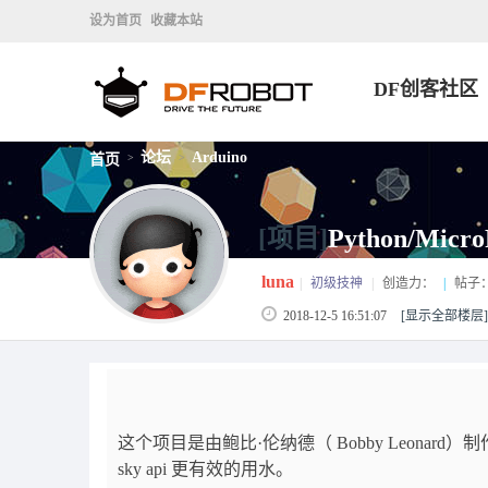
设为首页
收藏本站
DF创客社区
论坛
Arduino
首页
>
>
[项目]
Python/M
luna
|
初级技神
|
创造力：
|
帖子
2018-12-5 16:51:07
[显示全部楼层]
这个项目是由鲍比·伦纳德（ Bobby Leonard）
sky api 更有效的用水。