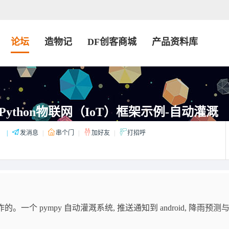
论坛
造物记
DF创客商城
产品资料库
icroPython物联网（IoT）框架示例-自动灌溉
：
|
发消息
|
串个门
|
加好友
|
打招呼
制作的。
一个 pympy 自动灌溉系统, 推送通知到 android, 降雨预测与 