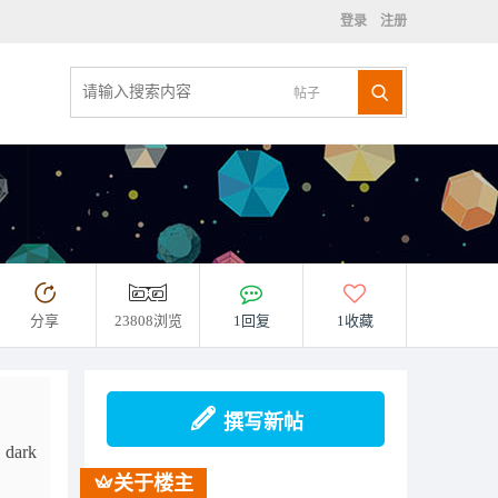
登录
注册
帖子
分享
23808浏览
1回复
1收藏
撰写新帖
dark
关于楼主