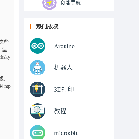
创客导航
热门版块
用这些
Arduino
、温
ksky
机器人
级,
ntp
3D打印
教程
micro:bit