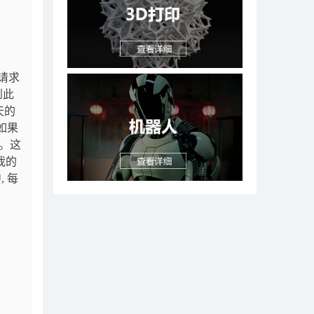
后请求
到此
天的
如果
离。这
我的
, 每