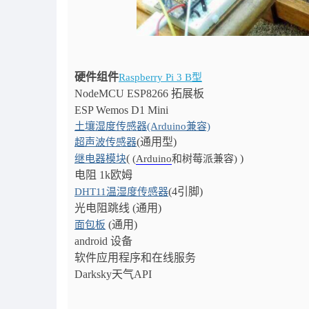
硬件组件
Raspberry Pi 3
B
型
NodeMCU ESP8266 拓展板
ESP Wemos D1 Mini
土壤湿度传感器(Arduino兼容)
(通用型)
超声波传感器
(
)
继电器模块
(
Arduino
和树莓派兼容)
电阻 1k欧姆
(4引脚)
DHT11温湿度传感器
光电阻跳线 (通用)
(通用)
面包板
android 设备
软件应用程序
和在线服务
Darksky天气API