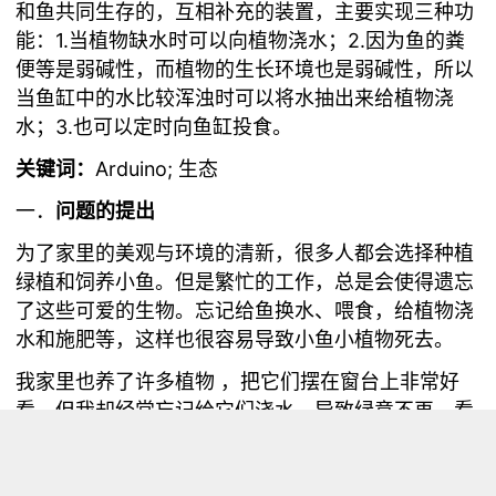
和鱼共同生存的，互相补充的装置，主要实现三种功
能：1.当植物缺水时可以向植物浇水；2.因为鱼的粪
便等是弱碱性，而植物的生长环境也是弱碱性，所以
当鱼缸中的水比较浑浊时可以将水抽出来给植物浇
水；3.也可以定时向鱼缸投食。
关键词：
Arduino; 生态
一．
问题的提出
为了家里的美观与环境的清新，很多人都会选择种植
绿植和饲养小鱼。但是繁忙的工作，总是会使得遗忘
了这些可爱的生物。忘记给鱼换水、喂食，给植物浇
水和施肥等，这样也很容易导致小鱼小植物死去。
我家里也养了许多植物
，把它们摆在窗台上非常好
看，但我却经常忘记给它们浇水，导致绿意不再。看
到它们变黄、变枯萎，伤心之余，就想如果能有什么
东西自动给植物浇水就好了。我曾经也养过几次鱼，