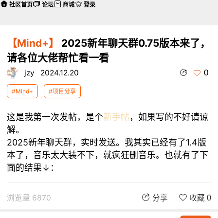
社区首页
论坛
商城
登录
【Mind+】
2025新年聊天群0.75版本来了，
请各位大佬帮忙看一看
0
jzy
2024.12.20
#Mind+
#项目分享
这是我第一次发帖，是个
新手帖
，如果写的不好请谅
解。
2025新年聊天群，实时发送。我其实已经有了1.4版
本了，音乐太大装不下，就疯狂删音乐。也就有了下
面的结果↓：
浏览量 6870
分享
收藏 0