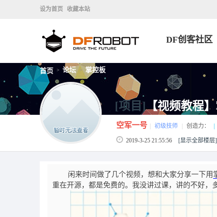
设为首页
收藏本站
DF创客社区
论坛
掌控板
首页
>
>
[项目]
【视频教程】
空军一号
|
初级技师
|
创造力：
|
2019-3-25 21:55:56
[显示全部楼层]
闲来时间做了几个视频，想和大家分享一下用
重在开源，都是免费的。我没讲过课，讲的不好，