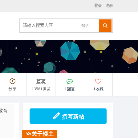
登录
注册
帖子
分享
13581浏览
1回复
1收藏
教育
撰写新帖
关于楼主