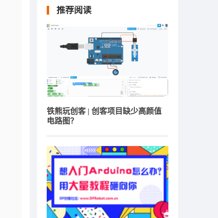
推荐阅读
铁熊玩创客 | 创客项目缺少高颜值
电路图？