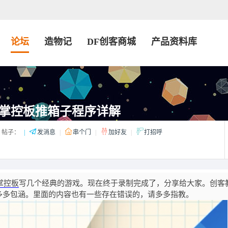
论坛
造物记
DF创客商城
产品资料库
掌控板推箱子程序详解
帖子：
|
发消息
|
串个门
|
加好友
|
打招呼
掌控板
写几个经典的游戏。现在终于录制完成了，分享给大家。创客
多多包涵。里面的内容也有一些存在错误的，请多多指教。