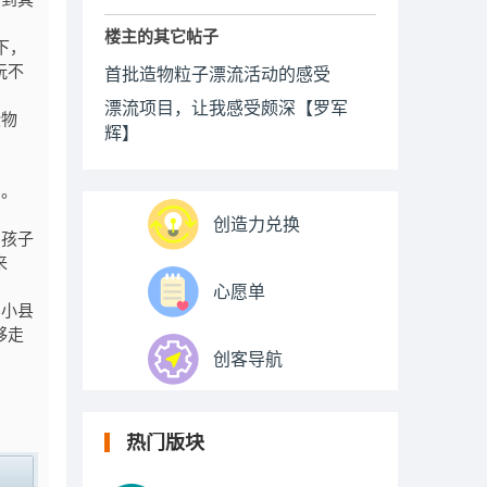
受到其
楼主的其它帖子
下，
玩不
首批造物粒子漂流活动的感受
漂流项目，让我感受颇深【罗军
些物
辉】
。
的。
创造力兑换
到孩子
来
心愿单
比小县
够走
创客导航
热门版块