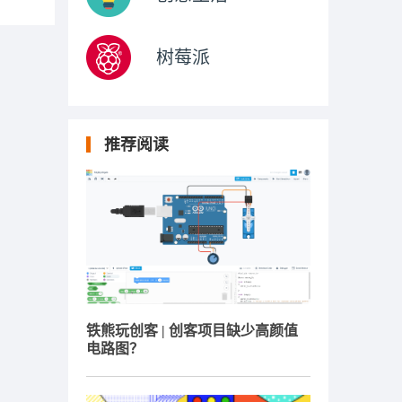
树莓派
推荐阅读
铁熊玩创客 | 创客项目缺少高颜值
电路图？