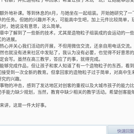
名额，并把造物粒子带回家，希望让孩子来玩一玩，让她能够感
外地补课。等到休息的8月，与她坐在一起组装。开始她研究了一
单的任务。但她的兴趣并不大，可能高中生吧，加上元件比较简单，
玩时，她说没有意思，这么简单。
章中了解到了一些新的技术，尤其是造物粒子组装成的会运动的一
区的进展。
热心并关心我们活动的开展，不但用微信交流，还亲自用电话交流
然也就没有进来社区中发贴了，我认为没有必要，也觉得不好意思
定会写。虽然在高三教学，答应了的事，就得完成。
够完成作品，但让孩子和家人知道了有一个造物粒子的东西，看
们接受到一次全新的教育。但拿回家的造物粒子过于简单，对高中生
研究的兴趣。
物的冲击，感到了发达地区对创客的重视以及大城市孩子的能力
动手能力缺少规划，当然，教育中缺少相关的教学活动。希望创客能
来讲，这是一件大好事。