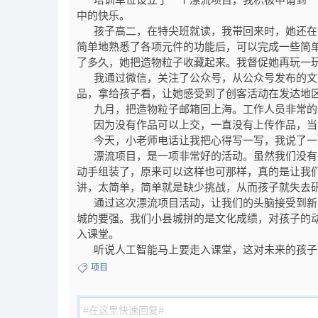
培训单位设立了一个漂流项目，我积极申请到一个
中的快乐。
孩子高二，在特尖班就读，我带回来时，她还在额
简单地熟悉了各项元件的功能后，可以完成一些简
了多久，她把造物粒子收藏起来。我督促她再玩一
我通过微信，关注了公众号，从公众号发布的文
品，拿给孩子看，让她感受到了创客活动在发达地
九月，把造物粒子邮箱回上海。工作人员非常的
因为没有作品可以上交，一直没有上传作品，当
今天，小老师电话让我把心得写一写，我说了一
漂流项目，是一项非常好的活动。虽然我们没有能
动手组装了，原来可以这样也可那样，真的是让我
讲，太简单，简单就是缺少挑战，从而孩子就失去
通过这次漂流项目活动，让我们的头脑接受到新事
城的要强。我们小县城拼的是文化成绩，对孩子的
入课堂。
听说人工智能马上要走入课堂，这对未来的孩子
项目