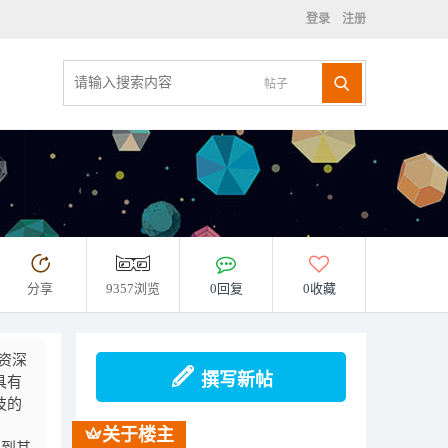
登录
注册
帖子
分享
9357浏览
0回复
0收藏
资深
撰写新帖
具有
技的
关于楼主