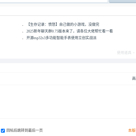
post_newre
．
【生存记录：愤怒】自己做的小游戏，没做完
．
2025新年聊天群0.75版本来了，请各位大佬帮忙看一看
．
开源esp32s3多功能智能手表使用立创实战派
使用道具
高
回帖后跳转到最后一页
本版