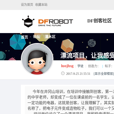
设为首页
收藏本站
DF创客社区
论坛
灌水区
首页
>
>
漂流项目，让我感
luojhsg
|
学徒
|
创造力：
|
帖子：
2017-9-25 21:55:51
[显示全部楼层]
今年在井冈山培训，在培训中接触到创客，第一次
的中学老师，却变成了一位在课桌前的一名学生，
一定功能的电器，这就是创客，让我理解了，其实
名称了，把电子元件变成造物粒子，我们可以一个