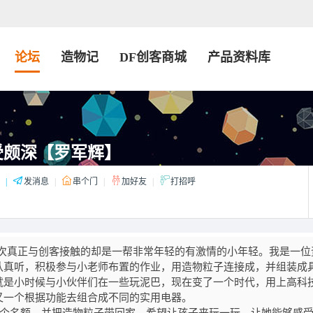
论坛
造物记
DF创客商城
产品资料库
受颇深【罗军辉】
|
发消息
|
串个门
|
加好友
|
打招呼
真正与创客接触的却是一帮非常年轻的有激情的小年轻。我是一位
认真听，积极参与小老师布置的作业，用造物粒子连接成，并组装成
就是小时候与小伙伴们在一些玩泥巴，现在变了一个时代，用上高科
又一个根据功能去组合成不同的实用电器。