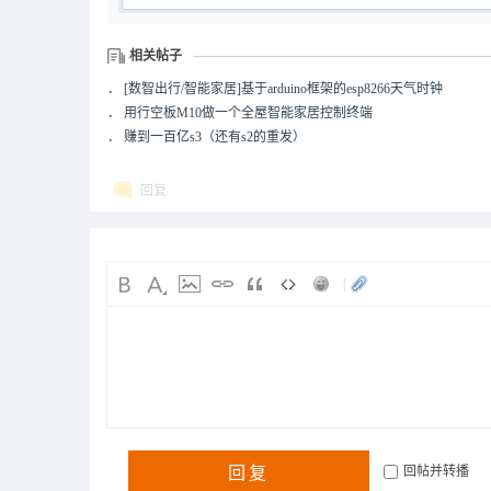
相关帖子
．
[数智出行/智能家居]基于arduino框架的esp8266天气时钟
．
用行空板M10做一个全屋智能家居控制终端
．
赚到一百亿s3（还有s2的重发）
回复
|
回复
回帖并转播