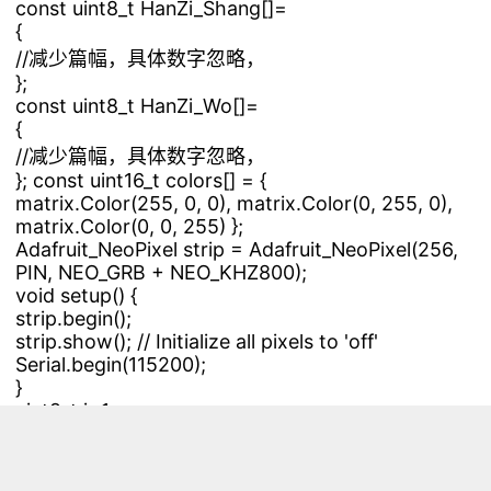
const uint8_t HanZi_Shang[]=
{
//减少篇幅，具体数字忽略，
};
const uint8_t HanZi_Wo[]=
{
//减少篇幅，具体数字忽略，
}; const uint16_t colors[] = {
matrix.Color(255, 0, 0), matrix.Color(0, 255, 0),
matrix.Color(0, 0, 255) };
Adafruit_NeoPixel strip = Adafruit_NeoPixel(256,
PIN, NEO_GRB + NEO_KHZ800);
void setup() {
strip.begin();
strip.show(); // Initialize all pixels to 'off'
Serial.begin(115200);
}
uint8_t i=1;
void loop() {
// uint8_t i,j;
uint8_t buf[32];