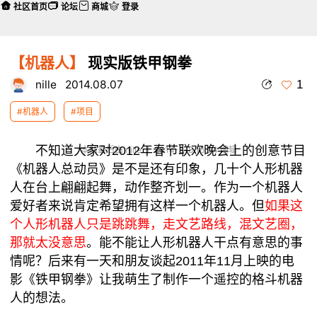
社区首页
论坛
商城
登录
【机器人】
现实版铁甲钢拳
1
nille
2014.08.07
#机器人
#项目
不知道大家对2012年春节联欢晚会上的创意节目
本帖最后由 nille 于 2014-8-8 16:04 编辑
《机器人总动员》是不是还有印象，几十个人形机器
人在台上翩翩起舞，动作整齐划一。作为一个机器人
爱好者来说肯定希望拥有这样一个机器人。但
如果这
个人形机器人只是跳跳舞，走文艺路线，混文艺圈，
那就太没意思
。能不能让人形机器人干点有意思的事
情呢？后来有一天和朋友谈起2011年11月上映的电
影《铁甲钢拳》让我萌生了制作一个遥控的格斗机器
人的想法。