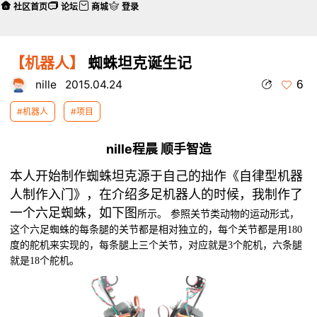
社区首页
论坛
商城
登录
【机器人】
蜘蛛坦克诞生记
6
nille
2015.04.24
#机器人
#项目
nille程晨 顺手智造
本人开始制作蜘蛛坦克源于自己的拙作
《自律型机器
人制作入门》
，在介绍多足机器人的时候，我制作了
一个六足蜘蛛，如下图
所示。
参照关节类动物的运动形式，
这个六足蜘蛛的每条腿的关节都是相对独立的，每个关节都是用
180
度的舵机来实现的，每条腿上三个关节，对应就是
3
个舵机，六条腿
就是
18
个舵机。