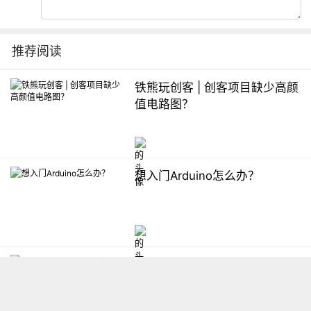
推荐阅读
铁熊玩创客 | 创客项目缺少高颜
值电路图？
想入门Arduino怎么办？
【掌控】mPython编程与教学
软件平台汇总