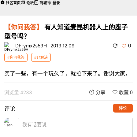
社区首页
论坛
商城
登录
【你问我答】
有人知道麦昆机器人上的座子
型号吗？
0
DFrymx2s59H
2019.12.09
#你问我答
#已解决
买了一些，有一个玩久了，就拉下来了。谢谢大家。
浏览量 4233
分享
收藏 0
评论
评论