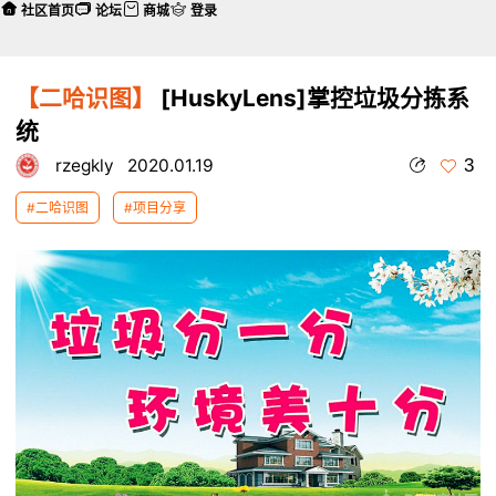
社区首页
论坛
商城
登录
【二哈识图】
[HuskyLens]掌控垃圾分拣系
统
3
rzegkly
2020.01.19
#二哈识图
#项目分享