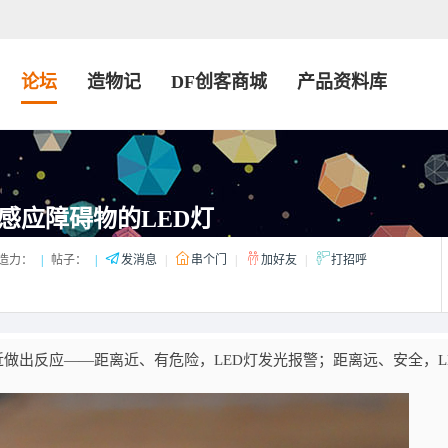
论坛
造物记
DF创客商城
产品资料库
外感应障碍物的LED灯
造力：
|
帖子：
|
发消息
|
串个门
|
加好友
|
打招呼
近做出反应——距离近、有危险，LED灯发光报警；距离远、安全，L