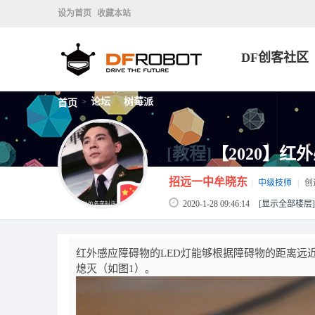
设为首页
收藏本站
DF创客社区
论坛
树莓派
首页
>
>
[教程]
【2020】红
招远一中牟晓东
|
中级技师
|
创
2020-1-28 09:46:14
[显示全部楼层]
红外感应障碍物的LED灯能够根据障碍物的距离远
熄灭（如图1）。