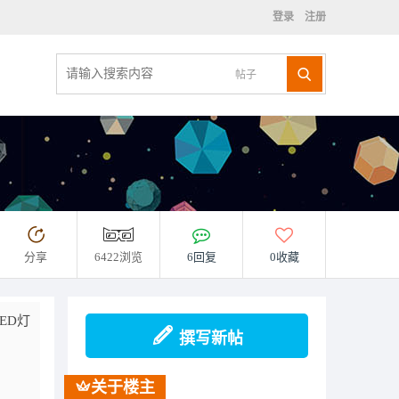
登录
注册
帖子
分享
6422浏览
6回复
0收藏
ED灯
撰写新帖
关于楼主