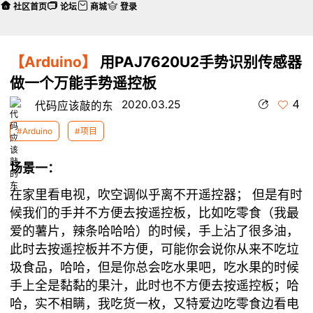
社区首页
论坛
商城
登录
【Arduino】
用PAJ7620U2手势识别传感器
做一个万能手势遥控板
4
2020.03.25
代码应该敲的东
#Arduino
#项目
场景一：
在家里看电视，吹空调似乎离不开遥控器； 但是有时
候我们的手并不方便去按遥控板，比如吃零食（我最
爱的薯片，辣条哈哈哈）的时候，手上沾了很多油，
此时去按遥控板并不方便，可能你会说你从来不吃垃
圾食品，哈哈，但是你总会吃水果吧，吃水果的时候
手上全是黏黏的果汁，此时也不方便去按遥控板；哈
哈，实不相瞒，我吃货一枚，又特爱边吃零食边看电