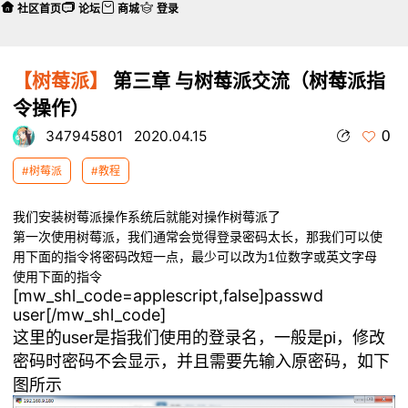
社区首页
论坛
商城
登录
【树莓派】
第三章 与树莓派交流（树莓派指
令操作）
0
347945801
2020.04.15
#树莓派
#教程
我们安装树莓派操作系统后就能对操作树莓派了
第一次使用树莓派，我们通常会觉得登录密码太长，
那我们可以使
用下面的指令将密码改短一点
，最少可以改为1位数字或英文字母
使用下面的指令
[mw_shl_code=applescript,false]passwd
user[/mw_shl_code]
这里的user是指我们使用的登录名，一般是pi，
修改
密码时密码不会显示，并且需要先输入原密码，如下
图所示