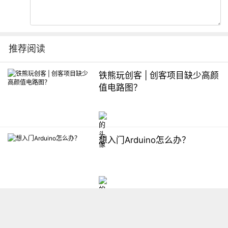
推荐阅读
铁熊玩创客 | 创客项目缺少高颜
值电路图？
想入门Arduino怎么办？
【掌控】mPython编程与教学
软件平台汇总