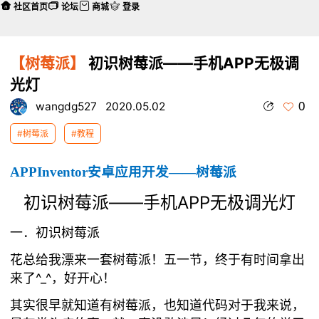
社区首页
论坛
商城
登录
【树莓派】
初识树莓派——手机APP无极调
光灯
0
wangdg527
2020.05.02
#树莓派
#教程
APPInventor
安卓应用开发——树
莓派
初识树莓派——手机APP无极调光灯
一．初识树莓派
花总给我漂来一套树莓派！五一节，终于有时间拿出
来了^_^，好开心！
其实很早就知道有树莓派，也知道代码对于我来说，