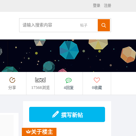
登录
注册
帖子
分享
17568浏览
4回复
0收藏
撰写新帖
关于楼主