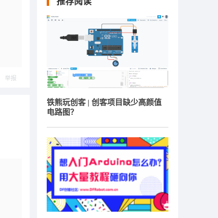
推荐阅读
举报
铁熊玩创客 | 创客项目缺少高颜值
电路图？