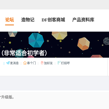
论坛
造物记
DF创客商城
产品资料库
s（非常适合初学者）
：
|
发消息
|
串个门
|
加好友
|
打招呼
个升级版。