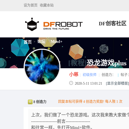
设为首页
收藏本站
DF创客社区
论坛
Mind+
首页
>
>
[教程]
恐龙游戏plu
小慈
|
初级技师
|
创造力：
|
帖子
2020-5-11 13:01:21
[显示全部楼层]
回复本帖可获得 4 创造力奖励! 每人限 1 次
8 创造力
上次，我们做了一个恐龙游戏。这次我来教大家做
------------------前言-----------------
和往常一样，先打开Mind+软件。