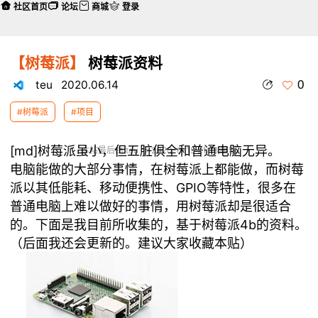
社区首页
论坛
商城
登录
【树莓派】
树莓派资料
0
teu
2020.06.14
#树莓派
#项目
[md]树莓派虽小，但五脏俱全和普通电脑无异。
本帖最后由 teu 于 2020-6-15 21:18 编辑
电脑能做的大部分事情，在树莓派上都能做，而树莓
派以其低能耗、移动便携性、GPIO等特性，很多在
普通电脑上难以做好的事情，用树莓派却是很适合
的。下面是我目前所收集的，基于树莓派4b的资料。
（后面我还会更新的。建议大家收藏本贴）