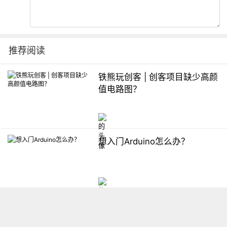
推荐阅读
铁熊玩创客 | 创客项目缺少高颜
值电路图？
想入门Arduino怎么办？
【掌控】mPython编程与教学
软件平台汇总