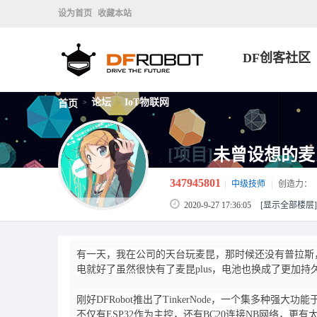
设为首页
收藏本站
DF创客社区
论坛
IoT物联网
首页
>
>
[项目]
未曾设想的麦
347945801
|
中级技师
|
创造力：
2020-9-27 17:36:05
[显示全部楼层]
有一天，我在公司的天台玩麦昆，那时候还没有普拉斯
电就好了虽然很快有了麦昆plus，电池也换成了更加
刚好DFRobot推出了TinkerNode，一个集多种强大
不仅有ESP32作为主控，还有BC20连接NB网络，