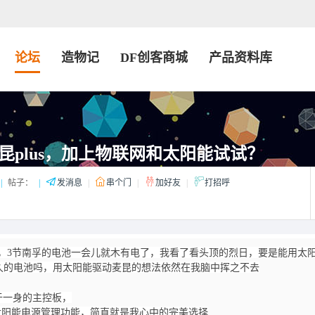
论坛
造物记
DF创客商城
产品资料库
昆plus，加上物联网和太阳能试试？
|
帖子：
|
发消息
|
串个门
|
加好友
|
打招呼
，3节南孚的电池一会儿就木有电了，我看了看头顶的烈日，要是能用太
持久的电池吗，用太阳能驱动麦昆的想法依然在我脑中挥之不去
功能于一身的主控板，
更有太阳能电源管理功能，简直就是我心中的完美选择