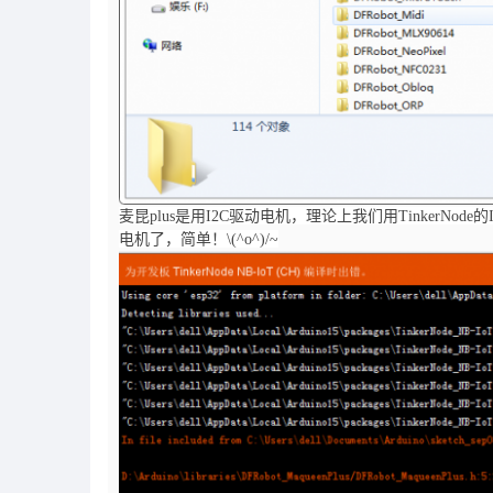
麦昆plus是用I2C驱动电机，理论上我们用TinkerNo
电机了，简单！\(^o^)/~