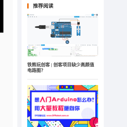
推荐阅读
铁熊玩创客 | 创客项目缺少高颜值
电路图？