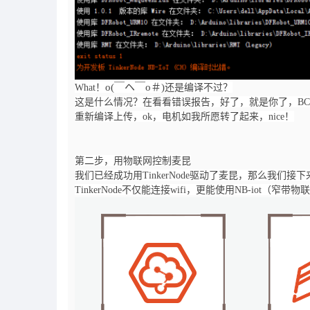
o(￣ヘ￣o＃)
What！
还是编译不过？
这是什么情况？在看看错误报告，好了，就是你了，BC
重新编译上传，ok，电机如我所愿转了起来，nice！
第二步，用物联网控制麦昆
我们已经成功用TinkerNode驱动了麦昆，那么我们接下来
TinkerNode不仅能连接wifi，更能使用NB-io