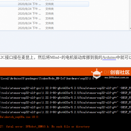
de的I2C接口接在麦昆上，然后将MInd+的电机驱动库挪到我的
Arduino
中就可