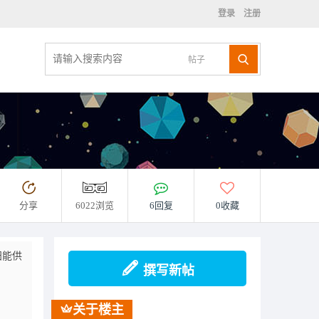
登录
注册
帖子
分享
6022浏览
6回复
0收藏
阳能供
撰写新帖
关于楼主