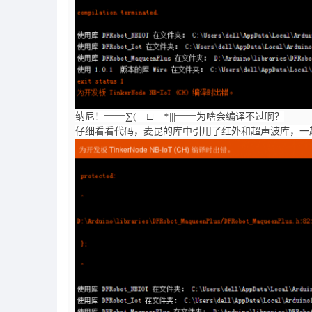
━━∑(￣□￣*|||━━
纳尼！
为啥会编译不过啊？
仔细看看代码，麦昆的库中引用了红外和超声波库，一