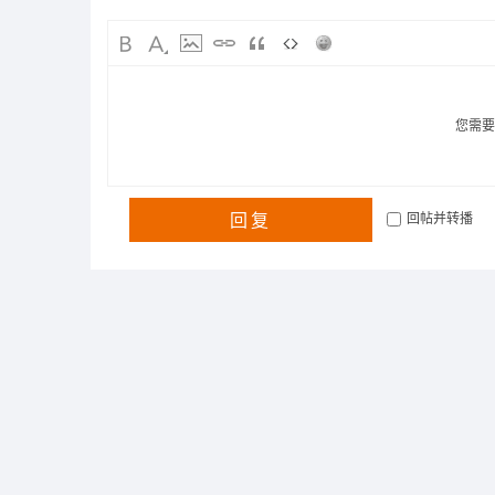
您需
回复
回帖并转播