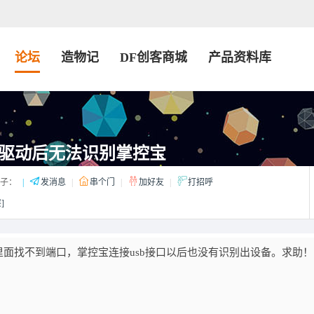
论坛
造物记
DF创客商城
产品资料库
驱动后无法识别掌控宝
子：
|
发消息
|
串个门
|
加好友
|
打招呼
]
面找不到端口，掌控宝连接usb接口以后也没有识别出设备。求助！