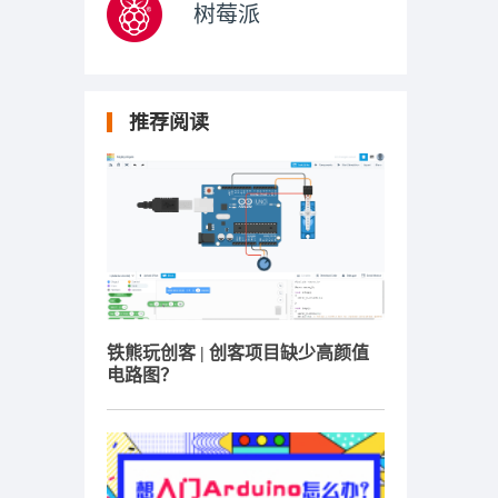
树莓派
推荐阅读
铁熊玩创客 | 创客项目缺少高颜值
电路图？