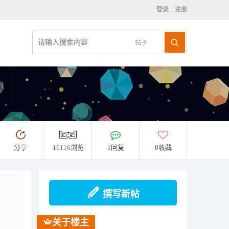
登录
注册
帖子
分享
16116浏览
1回复
0收藏
撰写新帖
关于楼主