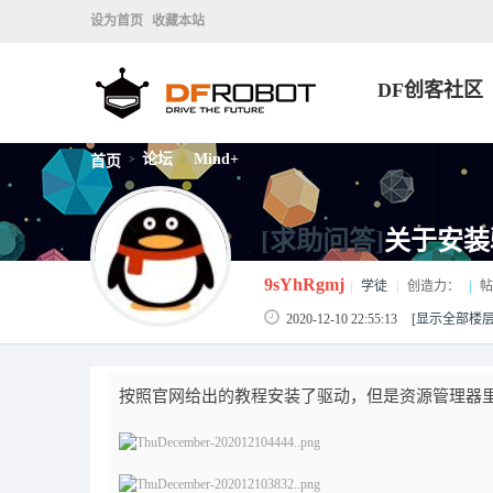
设为首页
收藏本站
DF创客社区
论坛
Mind+
首页
>
>
[求助问答]
关于安装
9sYhRgmj
|
学徒
|
创造力：
|
帖
2020-12-10 22:55:13
[显示全部楼层
按照官网给出的教程安装了驱动，但是资源管理器里