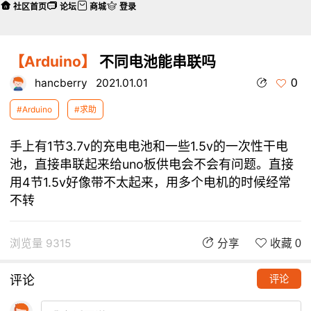
社区首页
论坛
商城
登录
【Arduino】
不同电池能串联吗
0
hancberry
2021.01.01
#Arduino
#求助
手上有1节3.7v的充电电池和一些1.5v的一次性干电
池，直接串联起来给uno板供电会不会有问题。直接
用4节1.5v好像带不太起来，用多个电机的时候经常
不转
浏览量 9315
分享
收藏 0
评论
评论