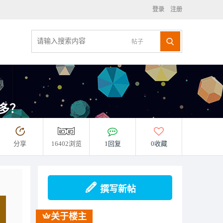
登录
注册
帖子
更多？
分享
16402浏览
1回复
0收藏
撰写新帖
关于楼主