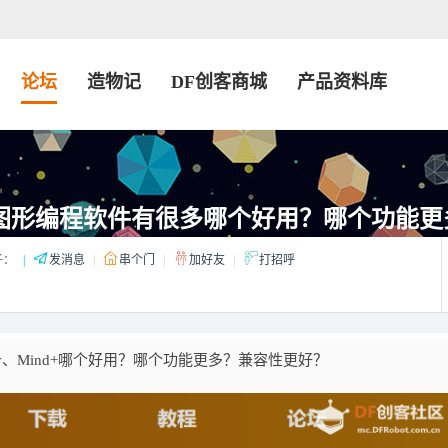
论坛
造物记
DF创客商城
产品资料库
ino图形编程软件有很多哪个好用？哪个功能
子：
|
发消息
|
串个门
|
加好友
|
打招呼
xly、Mind+哪个好用？哪个功能更多？兼容性更好？