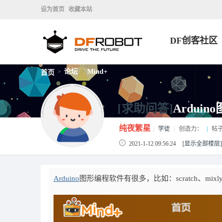
设为首页
收藏本站
DF创客社区
论坛
Mind+
首页
>
>
[求助问答]
Ardu
纯夜繁星
|
学徒
|
创造力：
|
帖
2021-1-12 09:56:24
[显示全部楼层]
Arduino
图形编程软件有很多，比如：scratch、mi