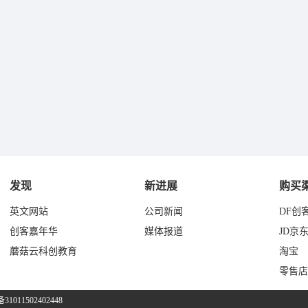
发现
新进展
购买
英文网站
公司新闻
DF创
创客嘉年华
媒体报道
JD京
蘑菇云科创教育
淘宝
零售店
011502402448