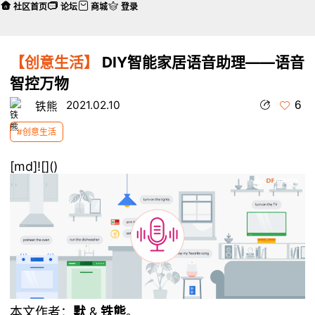
社区首页
论坛
商城
登录
【创意生活】
DIY智能家居语音助理——语音
智控万物
6
2021.02.10
铁熊
#创意生活
[md]![](
)
本文作者：
默
&
铁熊
。