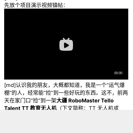
先放个项目演示视频镇帖：
[md]认识我的朋友，大概都知道，我是一个“运气爆
棚”的人，经常能“捡”到一些好玩的东西。这不，前两
天在家门口“捡”到一架
大疆 RoboMaster Tello
Talent TT 教育无人机
（下文简称：TT 无人机或
TT），是基于大疆 Tello EDU 无人机升级而来的新
产品，可以用第三方软件进行编程控制，那还不赶紧
来试玩一下！