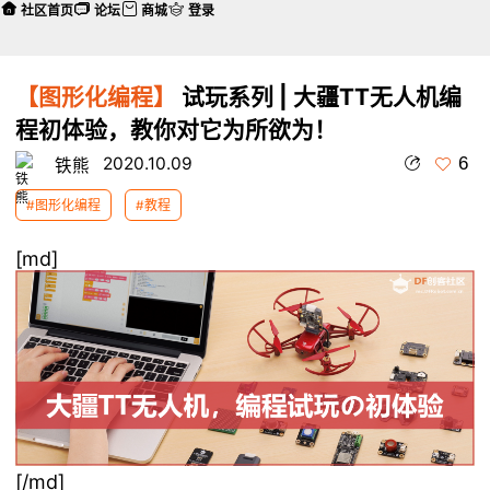
社区首页
论坛
商城
登录
【图形化编程】
试玩系列 | 大疆TT无人机编
程初体验，教你对它为所欲为！
6
2020.10.09
铁熊
#图形化编程
#教程
[md]
[/md]