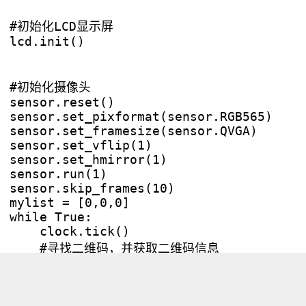
#初始化LCD显示屏

lcd.init()

#初始化摄像头

sensor.reset()

sensor.set_pixformat(sensor.RGB565)

sensor.set_framesize(sensor.QVGA)

sensor.set_vflip(1)

sensor.set_hmirror(1)

sensor.run(1)

sensor.skip_frames(10)

mylist = [0,0,0]

while True:

    clock.tick()

    #寻找二维码，并获取二维码信息

    img_QRCode = sensor.snapshot()

    QRCode = img_QRCode.find_qrcodes()

    img = sensor.snapshot()
