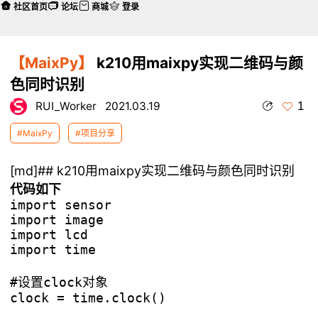
社区首页
论坛
商城
登录
【MaixPy】
k210用maixpy实现二维码与颜
色同时识别
1
RUI_Worker
2021.03.19
#MaixPy
#项目分享
[md]## k210用maixpy实现二维码与颜色同时识别
代码如下
import sensor

import image

import lcd

import time

#设置clock对象

clock = time.clock()
