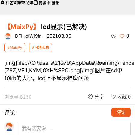
社区首页
论坛
商城
登录
【MaixPy】
lcd显示(已解决)
0
DFHkxWj9lr_
2021.03.30
#MaixPy
#问题求助
[img]file:///C:\Users\21079\AppData\Roaming\Ten
本帖最后由 empty 于 2021-3-31 14:50 编辑
(Z8Z)VF1[KYM)0XH%SRC.png[/img]图片在sd中
10kb的大小，lcd上不显示神魔问题
浏览量 8230
分享
收藏 0
评论
评论