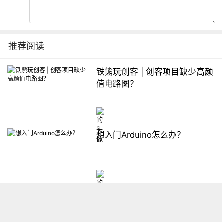
推荐阅读
铁熊玩创客 | 创客项目缺少高颜
值电路图？
想入门Arduino怎么办？
【掌控】mPython编程与教学
软件平台汇总